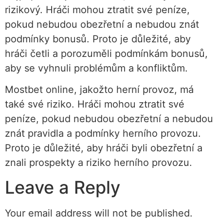
rizikový. Hráči mohou ztratit své peníze,
pokud nebudou obezřetní a nebudou znát
podmínky bonusů. Proto je důležité, aby
hráči četli a porozuměli podmínkám bonusů,
aby se vyhnuli problémům a konfliktům.
Mostbet online, jakožto herní provoz, má
také své riziko. Hráči mohou ztratit své
peníze, pokud nebudou obezřetní a nebudou
znát pravidla a podmínky herního provozu.
Proto je důležité, aby hráči byli obezřetní a
znali prospekty a riziko herního provozu.
Leave a Reply
Your email address will not be published.