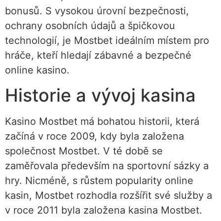
bonusů. S vysokou úrovní bezpečnosti,
ochrany osobních údajů a špičkovou
technologií, je Mostbet ideálním místem pro
hráče, kteří hledají zábavné a bezpečné
online kasino.
Historie a vývoj kasina
Kasino Mostbet má bohatou historii, která
začíná v roce 2009, kdy byla založena
společnost Mostbet. V té době se
zaměřovala především na sportovní sázky a
hry. Nicméně, s růstem popularity online
kasin, Mostbet rozhodla rozšířit své služby a
v roce 2011 byla založena kasina Mostbet.