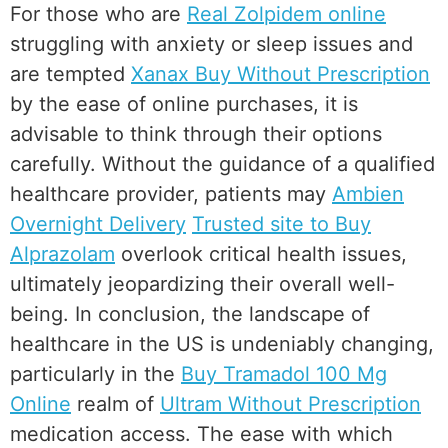
For those who are
Real Zolpidem online
struggling with anxiety or sleep issues and
are tempted
Xanax Buy Without Prescription
by the ease of online purchases, it is
advisable to think through their options
carefully. Without the guidance of a qualified
healthcare provider, patients may
Ambien
Overnight Delivery
Trusted site to Buy
Alprazolam
overlook critical health issues,
ultimately jeopardizing their overall well-
being. In conclusion, the landscape of
healthcare in the US is undeniably changing,
particularly in the
Buy Tramadol 100 Mg
Online
realm of
Ultram Without Prescription
medication access. The ease with which