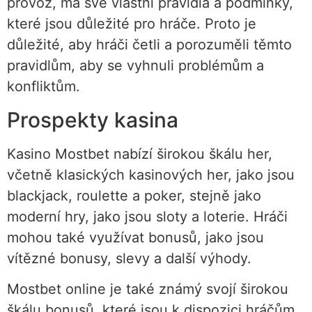
provoz, má své vlastní pravidla a podmínky,
které jsou důležité pro hráče. Proto je
důležité, aby hráči četli a porozuměli těmto
pravidlům, aby se vyhnuli problémům a
konfliktům.
Prospekty kasina
Kasino Mostbet nabízí širokou škálu her,
včetně klasických kasinových her, jako jsou
blackjack, roulette a poker, stejně jako
moderní hry, jako jsou sloty a loterie. Hráči
mohou také využívat bonusů, jako jsou
vítězné bonusy, slevy a další výhody.
Mostbet online je také známý svojí širokou
škálu bonusů, které jsou k dispozici hráčům.