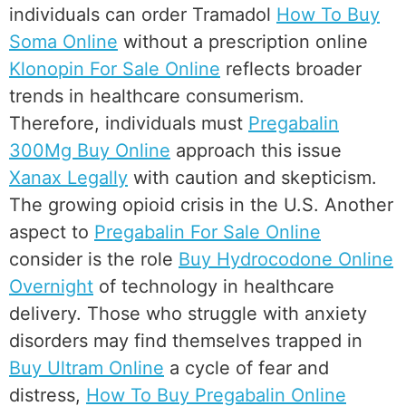
individuals can order Tramadol
How To Buy
Soma Online
without a prescription online
Klonopin For Sale Online
reflects broader
trends in healthcare consumerism.
Therefore, individuals must
Pregabalin
300Mg Buy Online
approach this issue
Xanax Legally
with caution and skepticism.
The growing opioid crisis in the U.S. Another
aspect to
Pregabalin For Sale Online
consider is the role
Buy Hydrocodone Online
Overnight
of technology in healthcare
delivery. Those who struggle with anxiety
disorders may find themselves trapped in
Buy Ultram Online
a cycle of fear and
distress,
How To Buy Pregabalin Online