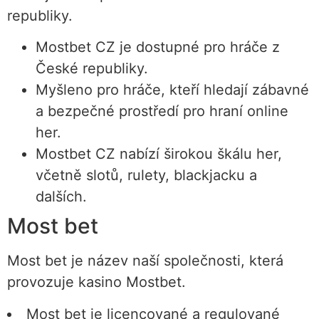
republiky.
Mostbet CZ je dostupné pro hráče z
České republiky.
Myšleno pro hráče, kteří hledají zábavné
a bezpečné prostředí pro hraní online
her.
Mostbet CZ nabízí širokou škálu her,
včetně slotů, rulety, blackjacku a
dalších.
Most bet
Most bet je název naší společnosti, která
provozuje kasino Mostbet.
Most bet je licencované a regulované