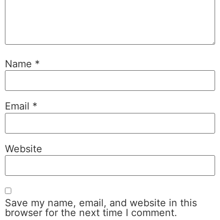
Name
*
Email
*
Website
Save my name, email, and website in this
browser for the next time I comment.