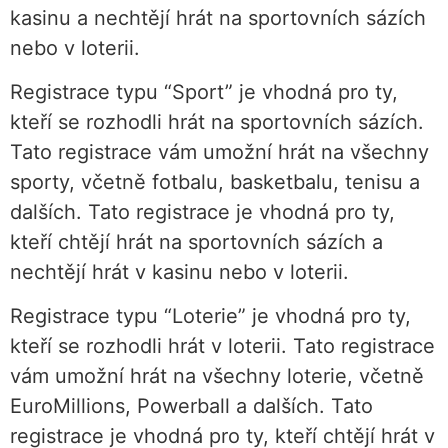
kasinu a nechtějí hrát na sportovních sázích
nebo v loterii.
Registrace typu “Sport” je vhodná pro ty,
kteří se rozhodli hrát na sportovních sázích.
Tato registrace vám umožní hrát na všechny
sporty, včetně fotbalu, basketbalu, tenisu a
dalších. Tato registrace je vhodná pro ty,
kteří chtějí hrát na sportovních sázích a
nechtějí hrát v kasinu nebo v loterii.
Registrace typu “Loterie” je vhodná pro ty,
kteří se rozhodli hrát v loterii. Tato registrace
vám umožní hrát na všechny loterie, včetně
EuroMillions, Powerball a dalších. Tato
registrace je vhodná pro ty, kteří chtějí hrát v