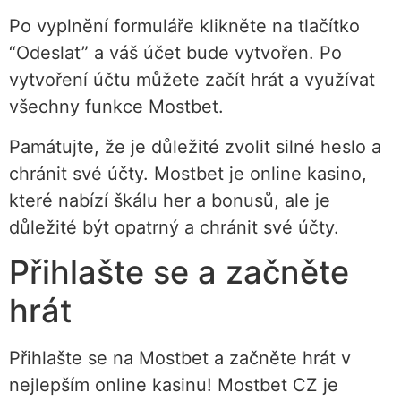
Po vyplnění formuláře klikněte na tlačítko
“Odeslat” a váš účet bude vytvořen. Po
vytvoření účtu můžete začít hrát a využívat
všechny funkce Mostbet.
Památujte, že je důležité zvolit silné heslo a
chránit své účty. Mostbet je online kasino,
které nabízí škálu her a bonusů, ale je
důležité být opatrný a chránit své účty.
Přihlašte se a začněte
hrát
Přihlašte se na Mostbet a začněte hrát v
nejlepším online kasinu! Mostbet CZ je