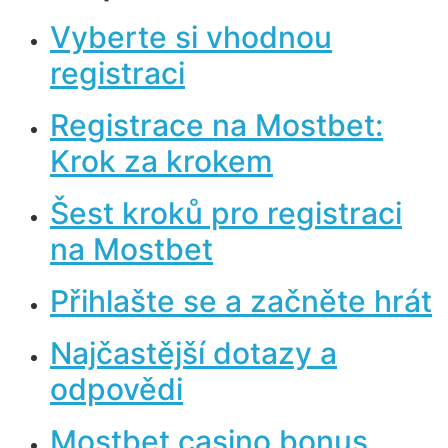
Vyberte si vhodnou
registraci
Registrace na Mostbet:
Krok za krokem
Šest kroků pro registraci
na Mostbet
Přihlašte se a začněte hrát
Najčastější dotazy a
odpovědi
Mostbet casino bonus