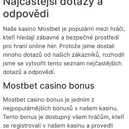
Najčastější dotazy a
odpovědi
Naše kasino Mostbet je populární mezi hráči,
kteří hledají zábavné a bezpečné prostředí
pro hraní online her. Protože jsme dostali
mnoho dotazů od našich zákazníků, rozhodli
jsme se vytvořit tento seznam nejčastějších
dotazů a odpovědí.
Mostbet casino bonus
Mostbet casino bonus je jedním z
nejpopulárnějších bonusů v našem kasinu.
Tento bonus je dostupný všem hráčům, kteří
se registrovali v našem kasinu a provedli