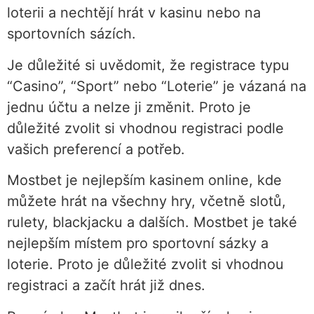
loterii a nechtějí hrát v kasinu nebo na
sportovních sázích.
Je důležité si uvědomit, že registrace typu
“Casino”, “Sport” nebo “Loterie” je vázaná na
jednu účtu a nelze ji změnit. Proto je
důležité zvolit si vhodnou registraci podle
vašich preferencí a potřeb.
Mostbet je nejlepším kasinem online, kde
můžete hrát na všechny hry, včetně slotů,
rulety, blackjacku a dalších. Mostbet je také
nejlepším místem pro sportovní sázky a
loterie. Proto je důležité zvolit si vhodnou
registraci a začít hrát již dnes.