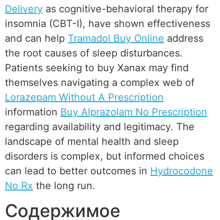
Delivery
as cognitive-behavioral therapy for
insomnia (CBT-I), have shown effectiveness
and can help
Tramadol Buy Online
address
the root causes of sleep disturbances.
Patients seeking to buy Xanax may find
themselves navigating a complex web of
Lorazepam Without A Prescription
information
Buy Alprazolam No Prescription
regarding availability and legitimacy. The
landscape of mental health and sleep
disorders is complex, but informed choices
can lead to better outcomes in
Hydrocodone
No Rx
the long run.
Содержимое