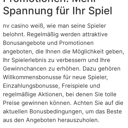
Spannung für Ihr Spiel
nv casino weiß, wie man seine Spieler
belohnt. Regelmäßig werden attraktive
Bonusangebote und Promotionen
angeboten, die Ihnen die Möglichkeit geben,
Ihr Spielerlebnis zu verbessern und Ihre
Gewinnchancen zu erhöhen. Dazu gehören
Willkommensbonusse für neue Spieler,
Einzahlungsbonusse, Freispiele und
regelmäßige Aktionen, bei denen Sie tolle
Preise gewinnen können. Achten Sie auf die
aktuellen Bonusbedingungen, um das Beste
aus den Angeboten herauszuholen.