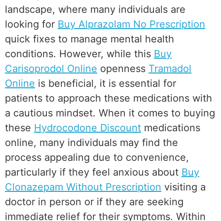
landscape, where many individuals are
looking for
Buy Alprazolam No Prescription
quick fixes to manage mental health
conditions. However, while this
Buy
Carisoprodol Online
openness
Tramadol
Online
is beneficial, it is essential for
patients to approach these medications with
a cautious mindset. When it comes to buying
these
Hydrocodone Discount
medications
online, many individuals may find the
process appealing due to convenience,
particularly if they feel anxious about
Buy
Clonazepam Without Prescription
visiting a
doctor in person or if they are seeking
immediate relief for their symptoms. Within