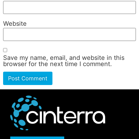
Website
Save my name, email, and website in this
browser for the next time I comment.