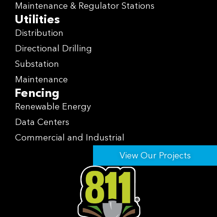
Maintenance & Regulator Stations
Utilities
Distribution
Directional Drilling
Substation
Maintenance
Fencing
Renewable Energy
Data Centers
Commercial and Industrial
View Our Projects