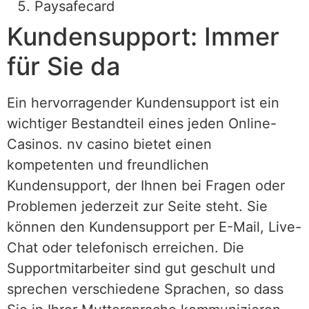
Paysafecard
Kundensupport: Immer
für Sie da
Ein hervorragender Kundensupport ist ein
wichtiger Bestandteil eines jeden Online-
Casinos. nv casino bietet einen
kompetenten und freundlichen
Kundensupport, der Ihnen bei Fragen oder
Problemen jederzeit zur Seite steht. Sie
können den Kundensupport per E-Mail, Live-
Chat oder telefonisch erreichen. Die
Supportmitarbeiter sind gut geschult und
sprechen verschiedene Sprachen, so dass