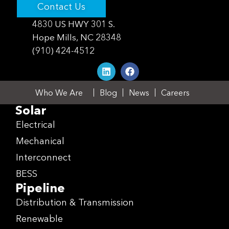
Contact Us
4830 US HWY 301 S.
Hope Mills, NC 28348
(910) 424-4512
Who We Are
Blog
News
Careers
Solar
Electrical
Mechanical
Interconnect
BESS
Pipeline
Distribution & Transmission
Renewable