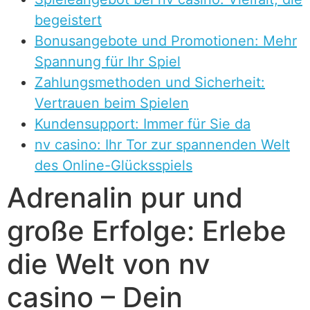
begeistert
Bonusangebote und Promotionen: Mehr
Spannung für Ihr Spiel
Zahlungsmethoden und Sicherheit:
Vertrauen beim Spielen
Kundensupport: Immer für Sie da
nv casino: Ihr Tor zur spannenden Welt
des Online-Glücksspiels
Adrenalin pur und
große Erfolge: Erlebe
die Welt von nv
casino – Dein