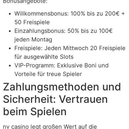
Bonusangebote:
Willkommensbonus: 100% bis zu 200€ +
50 Freispiele
Einzahlungsbonus: 50% bis zu 100€
jeden Montag
Freispiele: Jeden Mittwoch 20 Freispiele
für ausgewählte Slots
VIP-Programm: Exklusive Boni und
Vorteile für treue Spieler
Zahlungsmethoden und
Sicherheit: Vertrauen
beim Spielen
nv casino legt großen Wert auf die