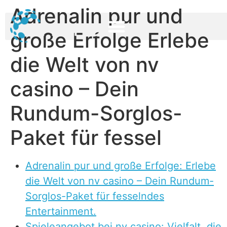
Adrenalin pur und
große Erfolge Erlebe
die Welt von nv
casino – Dein
Rundum-Sorglos-
Paket für fessel
Adrenalin pur und große Erfolge: Erlebe
die Welt von nv casino – Dein Rundum-
Sorglos-Paket für fesselndes
Entertainment.
Spieleangebot bei nv casino: Vielfalt, die