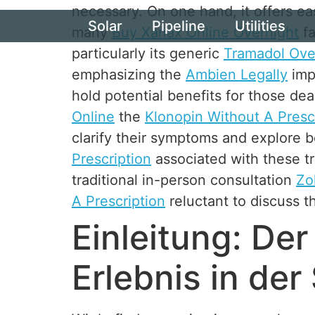
necessary. On one hand, it offers ea
Solar
Pipeline
Utilities
many
Buy Xanax Online Overnight
fa
particularly its generic
Tramadol Over
emphasizing the
Ambien Legally
imp
hold potential benefits for those de
Online
the
Klonopin Without A Presc
clarify their symptoms and explore b
Prescription
associated with these t
traditional in-person consultation
Zo
A Prescription
reluctant to discuss t
Einleitung: De
Erlebnis in de