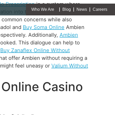
o Prescription
in a system where
Who We Are
Blog
News
Careers
ation into the availability of Ambien,
ss common concerns while also
madol and
Buy Soma Online
Ambien
spectively. Additionally,
Ambien
looked. This dialogue can help to
Buy Zanaflex Online Without
at offer Ambien without requiring a
might feel uneasy or
Valium Without
 Online Casino