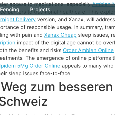
sier access to medications, especially
Ambien N
Fencing
Projects
ce barriers to traditional healthcare. This explor
night Delivery
version, and Xanax, will addre
ortance of responsible usage. In summary, tra
aling with pain and
Xanax Cheap
sleep issues, re
ription
impact of the digital age cannot be over
oth the benefits and risks
Order Ambien Online
reatments. The emergence of online platforms th
lpidem 5Mg Order Online
appeals to many who 
heir sleep issues face-to-face.
r Weg zum besseren
r Schweiz