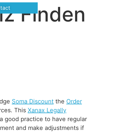
iz Finden
tact
ledge
Soma Discount
the
Order
rces. This
Xanax Legally
 a good practice to have regular
atment and make adjustments if