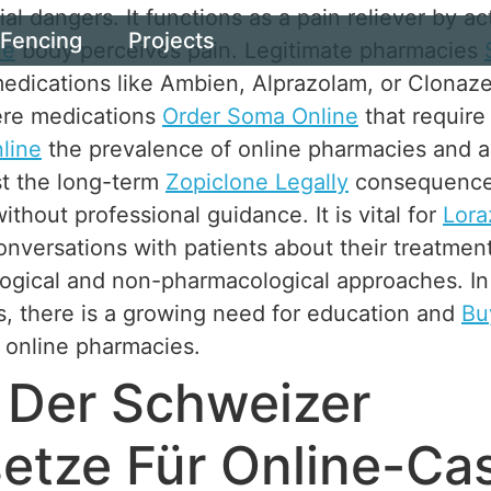
ial dangers. It functions as a pain reliever by a
Fencing
Projects
ne
body perceives pain. Legitimate pharmacies
medications like Ambien, Alprazolam, or Clona
ere medications
Order Soma Online
that require 
line
the prevalence of online pharmacies and al
st the long-term
Zopiclone Legally
consequences
thout professional guidance. It is vital for
Lora
onversations with patients about their treatmen
logical and non-pharmacological approaches. I
s, there is a growing need for education and
Bu
 online pharmacies.
 Der Schweizer
etze Für Online-Ca