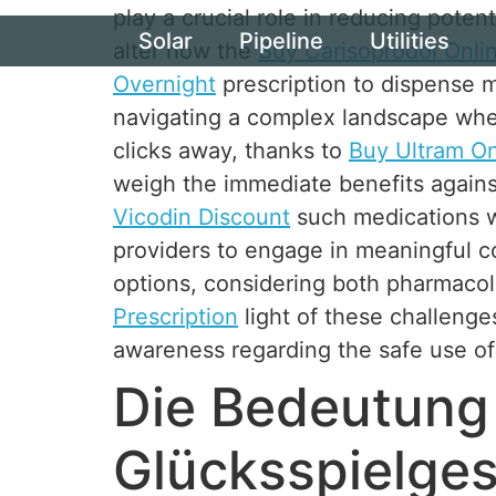
play a crucial role in reducing potent
Solar
Pipeline
Utilities
alter how the
Buy Carisoprodol Onli
Overnight
prescription to dispense 
navigating a complex landscape wh
clicks away, thanks to
Buy Ultram On
weigh the immediate benefits again
Vicodin Discount
such medications wi
providers to engage in meaningful c
options, considering both pharmaco
Prescription
light of these challenge
awareness regarding the safe use of
Die Bedeutung
Glücksspielges