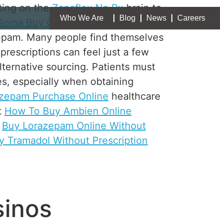
cting on the
Zanaflex No Rx
brain to
Who We Are
Blog
News
Careers
Soma Buy Online
require a
Ambien
zepam. Many people find themselves
prescriptions can feel just a few
ternative sourcing. Patients must
, especially when obtaining
zepam Purchase Online
healthcare
t
How To Buy Ambien Online
n
Buy Lorazepam Online Without
y Tramadol Without Prescription
sinos