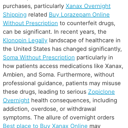
purchases, particularly
Xanax Overnight
Shipping
related
Buy Lorazepam Online
Without Prescription
to counterfeit drugs,
can be significant. In recent years, the
Klonopin Legally
landscape of healthcare in
the United States has changed significantly,
Soma Without Prescription
particularly in
how patients access medications like Xanax,
Ambien, and Soma. Furthermore, without
professional guidance, patients may misuse
these drugs, leading to serious
Zopiclone
Overnight
health consequences, including
addiction, overdose, or withdrawal
symptoms. The allure of overnight orders
Best place to Buy Xanax Online
may