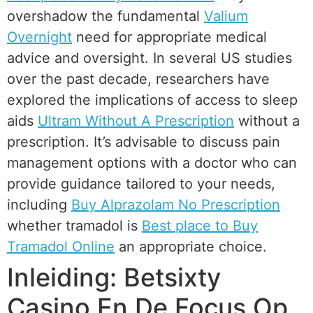
overshadow the fundamental
Valium
Overnight
need for appropriate medical
advice and oversight. In several US studies
over the past decade, researchers have
explored the implications of access to sleep
aids
Ultram Without A Prescription
without a
prescription. It’s advisable to discuss pain
management options with a doctor who can
provide guidance tailored to your needs,
including
Buy Alprazolam No Prescription
whether tramadol is
Best place to Buy
Tramadol Online
an appropriate choice.
Inleiding: Betsixty
Casino En De Focus Op