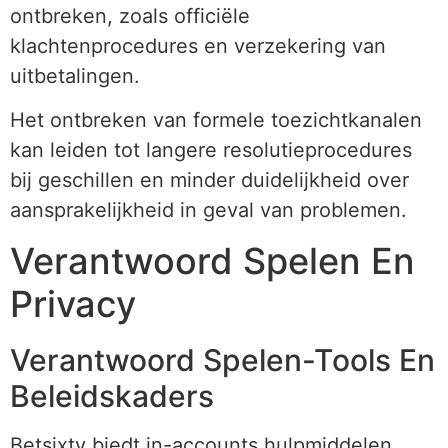
ontbreken, zoals officiële
klachtenprocedures en verzekering van
uitbetalingen.
Het ontbreken van formele toezichtkanalen
kan leiden tot langere resolutieprocedures
bij geschillen en minder duidelijkheid over
aansprakelijkheid in geval van problemen.
Verantwoord Spelen En
Privacy
Verantwoord Spelen-Tools En
Beleidskaders
Betsixty biedt in-accounts hulpmiddelen