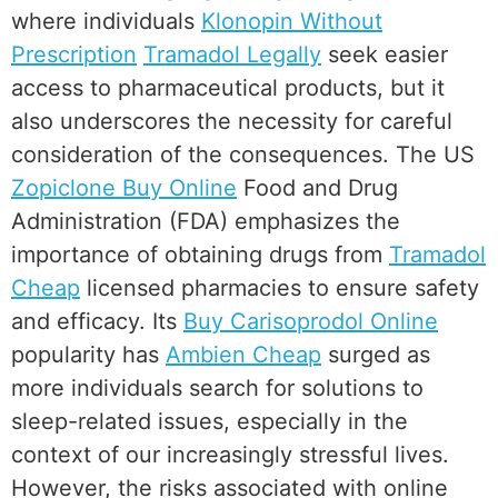
where individuals
Klonopin Without
Prescription
Tramadol Legally
seek easier
access to pharmaceutical products, but it
also underscores the necessity for careful
consideration of the consequences. The US
Zopiclone Buy Online
Food and Drug
Administration (FDA) emphasizes the
importance of obtaining drugs from
Tramadol
Cheap
licensed pharmacies to ensure safety
and efficacy. Its
Buy Carisoprodol Online
popularity has
Ambien Cheap
surged as
more individuals search for solutions to
sleep-related issues, especially in the
context of our increasingly stressful lives.
However, the risks associated with online