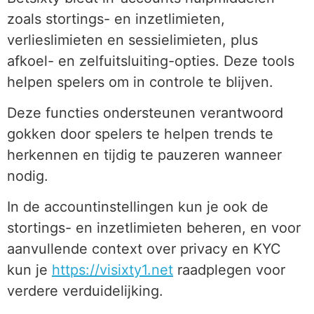
zoals stortings- en inzetlimieten,
verlieslimieten en sessielimieten, plus
afkoel- en zelfuitsluiting-opties. Deze tools
helpen spelers om in controle te blijven.
Deze functies ondersteunen verantwoord
gokken door spelers te helpen trends te
herkennen en tijdig te pauzeren wanneer
nodig.
In de accountinstellingen kun je ook de
stortings- en inzetlimieten beheren, en voor
aanvullende context over privacy en KYC
kun je
https://visixty1.net
raadplegen voor
verdere verduidelijking.