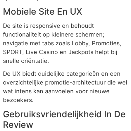
Mobiele Site En UX
De site is responsive en behoudt
functionaliteit op kleinere schermen;
navigatie met tabs zoals Lobby, Promoties,
SPORT, Live Casino en Jackpots helpt bij
snelle oriëntatie.
De UX biedt duidelijke categorieën en een
overzichtelijke promotie-architectuur die wel
wat intens kan aanvoelen voor nieuwe
bezoekers.
Gebruiksvriendelijkheid In De
Review