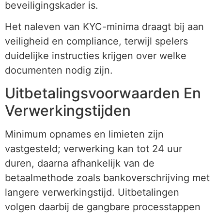
beveiligingskader is.
Het naleven van KYC-minima draagt bij aan
veiligheid en compliance, terwijl spelers
duidelijke instructies krijgen over welke
documenten nodig zijn.
Uitbetalingsvoorwaarden En
Verwerkingstijden
Minimum opnames en limieten zijn
vastgesteld; verwerking kan tot 24 uur
duren, daarna afhankelijk van de
betaalmethode zoals bankoverschrijving met
langere verwerkingstijd. Uitbetalingen
volgen daarbij de gangbare processtappen