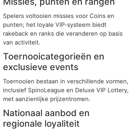
Missies, punten en rangen
Spelers voltooien missies voor Coins en
punten; het loyale VIP-systeem biedt
rakeback en ranks die veranderen op basis
van activiteit.
Toernooicategorieën en
exclusieve events
Toernooien bestaan in verschillende vormen,
inclusief SpinoLeague en Deluxe VIP Lottery,
met aanzienlijke prijzentromen.
Nationaal aanbod en
regionale loyaliteit