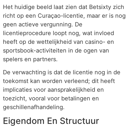
Het huidige beeld laat zien dat Betsixty zich
richt op een Curaçao-licentie, maar er is nog
geen actieve vergunning. De
licentieprocedure loopt nog, wat invloed
heeft op de wettelijkheid van casino- en
sportsbook-activiteiten in de ogen van
spelers en partners.
De verwachting is dat de licentie nog in de
toekomst kan worden verleend; dit heeft
implicaties voor aansprakelijkheid en
toezicht, vooral voor betalingen en
geschillenafhandeling.
Eigendom En Structuur