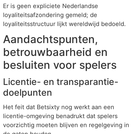
Er is geen expliciete Nederlandse
loyaliteitsafzondering gemeld; de
loyaliteitsstructuur lijkt wereldwijd bedoeld.
Aandachtspunten,
betrouwbaarheid en
besluiten voor spelers
Licentie- en transparantie-
doelpunten
Het feit dat Betsixty nog werkt aan een
licentie-omgeving benadrukt dat spelers
voorzichtig moeten blijven en regelgeving in
de gaten houden.