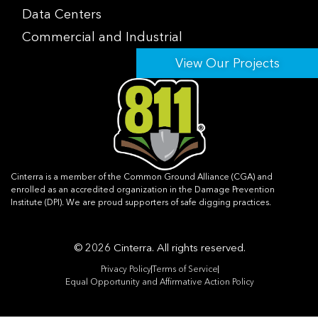
Data Centers
Commercial and Industrial
View Our Projects
Cinterra is a member of the Common Ground Alliance (CGA) and
enrolled as an accredited organization in the Damage Prevention
Institute (DPI). We are proud supporters of safe digging practices.
© 2026 Cinterra. All rights reserved.
Privacy Policy
Terms of Service
Equal Opportunity and Affirmative Action Policy