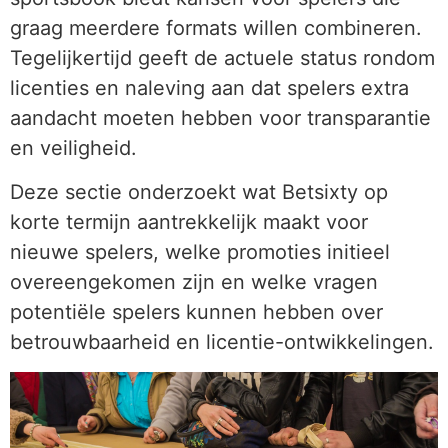
graag meerdere formats willen combineren.
Tegelijkertijd geeft de actuele status rondom
licenties en naleving aan dat spelers extra
aandacht moeten hebben voor transparantie
en veiligheid.
Deze sectie onderzoekt wat Betsixty op
korte termijn aantrekkelijk maakt voor
nieuwe spelers, welke promoties initieel
overeengekomen zijn en welke vragen
potentiële spelers kunnen hebben over
betrouwbaarheid en licentie-ontwikkelingen.