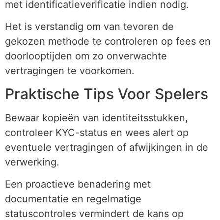
met identificatieverificatie indien nodig.
Het is verstandig om van tevoren de
gekozen methode te controleren op fees en
doorlooptijden om zo onverwachte
vertragingen te voorkomen.
Praktische Tips Voor Spelers
Bewaar kopieën van identiteitsstukken,
controleer KYC-status en wees alert op
eventuele vertragingen of afwijkingen in de
verwerking.
Een proactieve benadering met
documentatie en regelmatige
statuscontroles vermindert de kans op