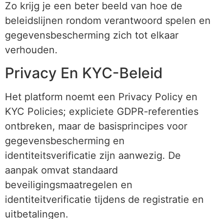
Zo krijg je een beter beeld van hoe de
beleidslijnen rondom verantwoord spelen en
gegevensbescherming zich tot elkaar
verhouden.
Privacy En KYC-Beleid
Het platform noemt een Privacy Policy en
KYC Policies; expliciete GDPR-referenties
ontbreken, maar de basisprincipes voor
gegevensbescherming en
identiteitsverificatie zijn aanwezig. De
aanpak omvat standaard
beveiligingsmaatregelen en
identiteitverificatie tijdens de registratie en
uitbetalingen.