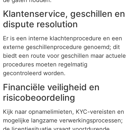
Klantenservice, geschillen en
dispute resolution
Er is een interne klachtenprocedure en een
externe geschillenprocedure genoemd; dit
biedt een route voor geschillen maar actuele
procedures moeten regelmatig
gecontroleerd worden.
Financiële veiligheid en
risicobeoordeling
Kijk naar opnamelimieten, KYC-vereisten en
mogelijke langzame verwerkingsprocessen;
de licentiesituatie vraagt voortdurende